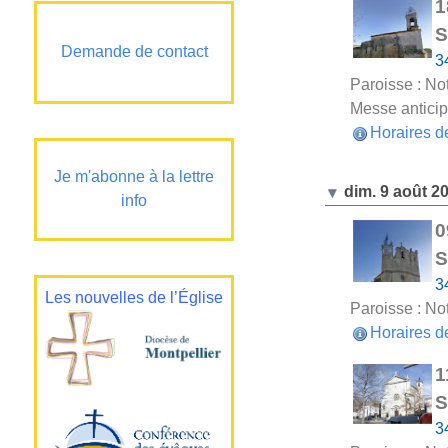
1
S
Demande de contact
3
Paroisse : Not
Messe anticipé
Horaires d
Je m'abonne à la lettre
dim. 9 août 2
info
0
S
3
Les nouvelles de l’Église
Paroisse : Not
Horaires d
1
S
3