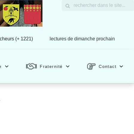
êcheurs (+ 1221)
lectures de dimanche prochain
e
Fraternité
Contact
e